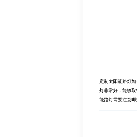
定制太阳能路灯如
灯非常好，能够取
能路灯需要注意哪