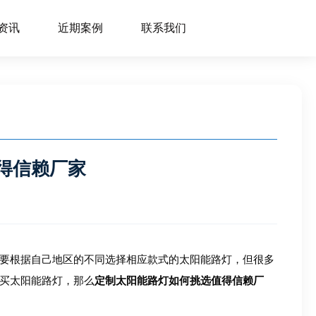
资讯
近期案例
联系我们
得信赖厂家
要根据自己地区的不同选择相应款式的太阳能路灯，但很多
买太阳能路灯，那么
定制太阳能路灯如何挑选值得信赖厂