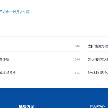
用寿命一般是多久呢
02-04
太阳能路灯锂
多少钱
05-08
光伏储能电池
成本是多少
08-22
6米太阳能路
解决方案
产品中心