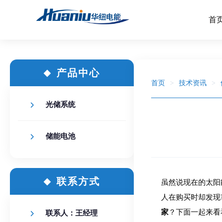
首
产品中心
首页
>
技术资讯
>
光储系统
储能电池
联系方式
虽然说现在的太阳
人在购买时却发现
家
？下面一起来看
联系人：王经理