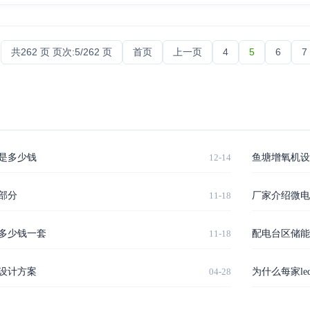
共262 页 页次:5/262 页
首页
上一页
4
5
6
7
是多少钱
12-14
鱼塘增氧机设
部分
11-18
厂家介绍微电
多少钱一套
11-18
配电台区储能
设计方案
04-28
为什么每家l